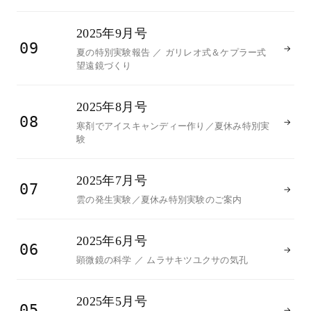
2025年9月号
09
→
夏の特別実験報告 ／ ガリレオ式＆ケプラー式
望遠鏡づくり
2025年8月号
08
→
寒剤でアイスキャンディー作り／夏休み特別実
験
2025年7月号
07
→
雲の発生実験／夏休み特別実験のご案内
2025年6月号
06
→
顕微鏡の科学 ／ ムラサキツユクサの気孔
2025年5月号
05
→