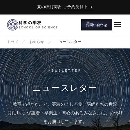
夏の特別実験 ご予約受付中 →
科学の学校
お問い合わせ
SCHOOL OF SCIENCE
トップ
／
お知らせ
／
ニュースレター
NEWSLETTER
ニュースレター
教室で起きたこと、実験のうしろ側、講師たちの近況
月に1回、保護者・卒業生・関心のあるみなさまに、お便り
をお届けしています。