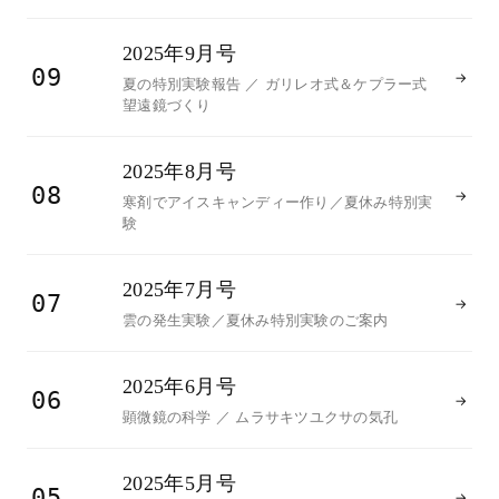
2025年9月号
09
→
夏の特別実験報告 ／ ガリレオ式＆ケプラー式
望遠鏡づくり
2025年8月号
08
→
寒剤でアイスキャンディー作り／夏休み特別実
験
2025年7月号
07
→
雲の発生実験／夏休み特別実験のご案内
2025年6月号
06
→
顕微鏡の科学 ／ ムラサキツユクサの気孔
2025年5月号
05
→