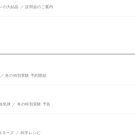
ンの大結晶 ／ 説明会のご案内
号
 ／ 冬の特別実験 予約開始
号
熱気球 ／ 冬の特別実験 予告
号
ヨネーズ ／ 科学レシピ