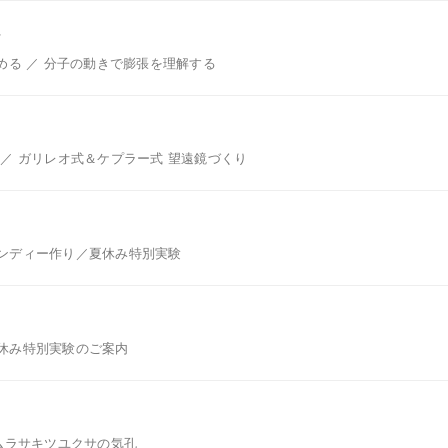
号
める ／ 分子の動きで膨張を理解する
 ／ ガリレオ式＆ケプラー式 望遠鏡づくり
ンディー作り／夏休み特別実験
休み特別実験のご案内
 ムラサキツユクサの気孔