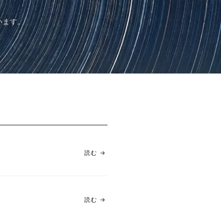
います。
読む
→
読む
→