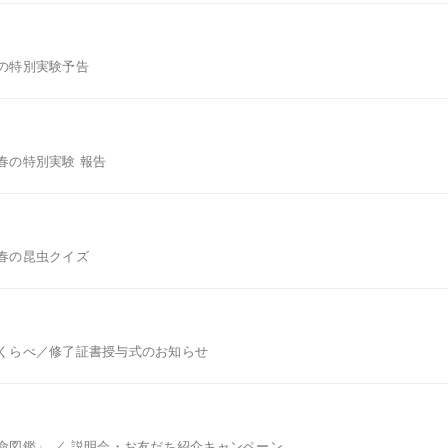
の特別実験予告
春の特別実験 報告
春の昆虫クイズ
くらべ／修了証書授与式のお知らせ
命図鑑」 ／ 説明会・お友だち紹介キャンペーン