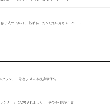
・修了式のご案内 ／ 説明会・お友だち紹介キャンペーン
号
ルクランシェ電池 ／ 冬の特別実験予告
号
sランナー」に取材されました ／ 冬の特別実験予告